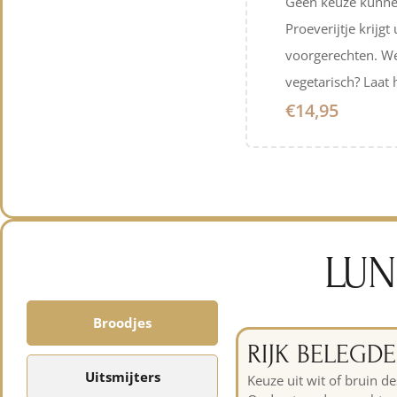
Geen keuze kunne
Proeverijtje krijgt 
voorgerechten. We
vegetarisch? Laat 
€14,95
LU
Broodjes
RIJK BELEGD
Uitsmijters
Keuze uit wit of bruin 