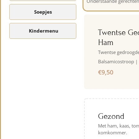
Onderstaande gerechten z
Soepjes
Kindermenu
Twentse Ge
Ham
Twentse gedroogd
Balsamicostroop |
€9,50
Gezond
Met ham, kaas, to
komkommer.