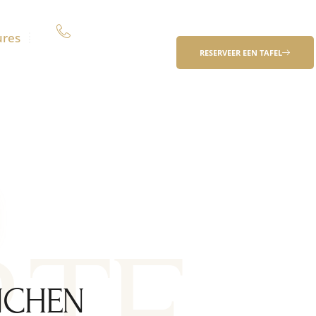
0547-333972
ures
RESERVEER EEN TAFEL
NCHEN