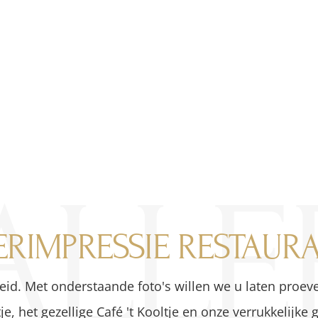
Jaren ervaring
llende gerechten
15
+
75
LLER
ERIMPRESSIE RESTAUR
gheid. Met onderstaande foto's willen we u laten pr
e, het gezellige Café 't Kooltje en onze verrukkelijke