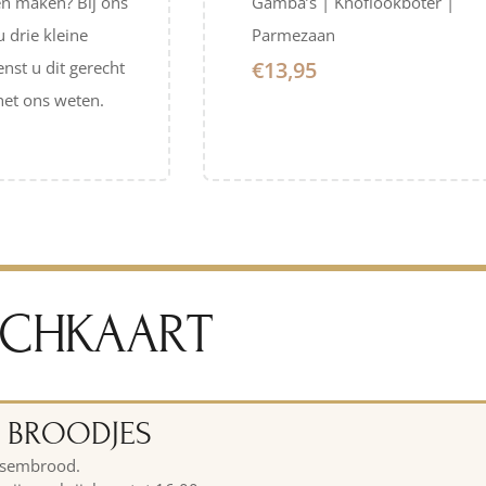
n maken? Bij ons
Gamba’s | Knoflookboter |
u drie kleine
Parmezaan
€13,95
nst u dit gerecht
het ons weten.​
NCHKAART
E BROODJES
desembrood.