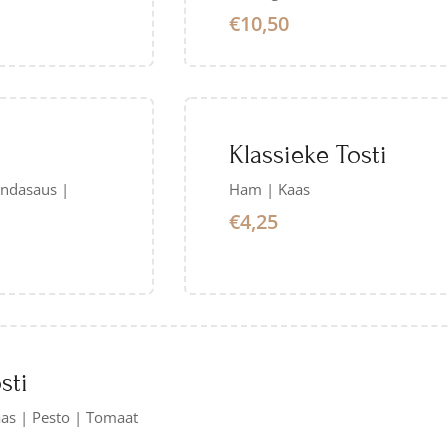
€10,50
Klassieke Tosti
indasaus |
Ham | Kaas
€4,25
sti
aas | Pesto | Tomaat