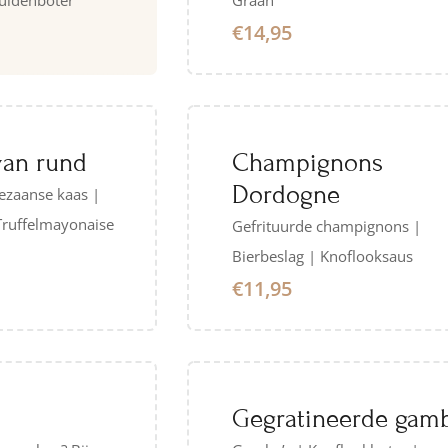
uidenboter
Graan
€14,95
van rund
Champignons
Dordogne
ezaanse kaas |
Truffelmayonaise
Gefrituurde champignons |
Bierbeslag | Knoflooksaus
€11,95
Gegratineerde gamb