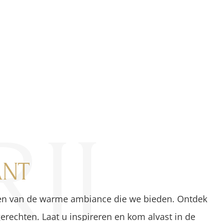
Tevreden klanten
8,818
IJ
ANT
oeven van de warme ambiance die we bieden. Ontdek
 gerechten. Laat u inspireren en kom alvast in de