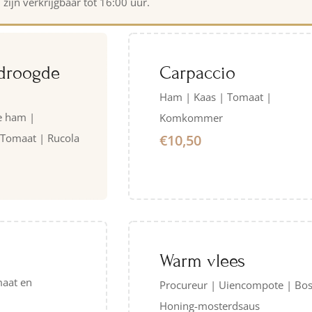
ijn verkrijgbaar tot 16:00 uur.
droogde
Carpaccio
Ham | Kaas | Tomaat |
e ham |
Komkommer
 Tomaat | Rucola
€10,50
Warm vlees
maat en
Procureur | Uiencompote | Bos
Honing-mosterdsaus