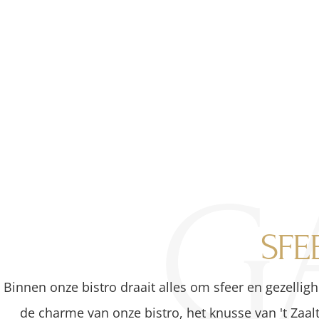
Professionele Chef-koks
Verschi
3
GA
SFE
Binnen onze bistro draait alles om sfeer en gezelli
de charme van onze bistro, het knusse van 't Zaaltj