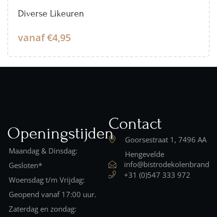
Diverse Likeuren
vanaf €4,95
Contact
Openingstijden
Goorsestraat 1, 7496 AA
Maandag & Dinsdag:
Hengevelde
info@bistrodekolenbrander
Gesloten*
+31 (0)547 333 972
Woensdag t/m Vrijdag:
Geopend vanaf 17:00 uur.
Zaterdag en zondag: